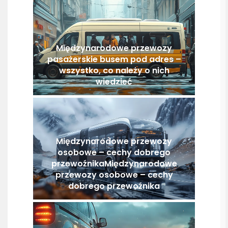
Międzynarodowe przewozy
pasażerskie busem pod adres –
wszystko, co należy o nich
wiedzieć
Międzynarodowe przewozy
osobowe – cechy dobrego
przewoźnikaMiędzynarodowe
przewozy osobowe – cechy
dobrego przewoźnika