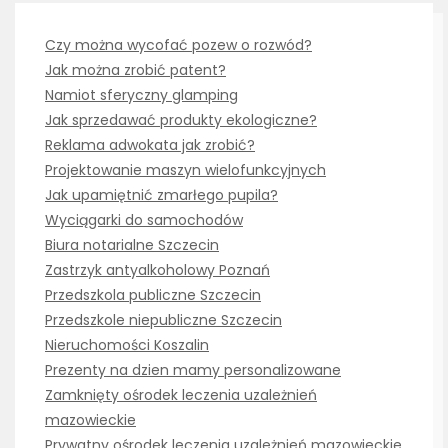
Czy można wycofać pozew o rozwód?
Jak można zrobić patent?
Namiot sferyczny glamping
Jak sprzedawać produkty ekologiczne?
Reklama adwokata jak zrobić?
Projektowanie maszyn wielofunkcyjnych
Jak upamiętnić zmarłego pupila?
Wyciągarki do samochodów
Biura notarialne Szczecin
Zastrzyk antyalkoholowy Poznań
Przedszkola publiczne Szczecin
Przedszkole niepubliczne Szczecin
Nieruchomości Koszalin
Prezenty na dzien mamy personalizowane
Zamknięty ośrodek leczenia uzależnień
mazowieckie
Prywatny ośrodek leczenia uzależnień mazowieckie