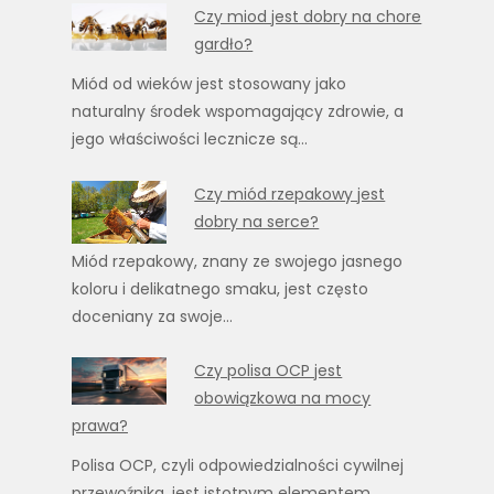
Czy miod jest dobry na chore
gardło?
Miód od wieków jest stosowany jako
naturalny środek wspomagający zdrowie, a
jego właściwości lecznicze są…
Czy miód rzepakowy jest
dobry na serce?
Miód rzepakowy, znany ze swojego jasnego
koloru i delikatnego smaku, jest często
doceniany za swoje…
Czy polisa OCP jest
obowiązkowa na mocy
prawa?
Polisa OCP, czyli odpowiedzialności cywilnej
przewoźnika, jest istotnym elementem