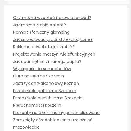
Czy można wycofać pozew o rozwód?
Jak można zrobić patent?
Namiot sferyczny glamping
Jak sprzedawać produkty ekologiczne?
Reklama adwokata jak zrobić?
Projektowanie maszyn wielofunkcyjnych
Jak upamiętnić zmarłego pupila?
Wyciągarki do samochodów
Biura notarialne Szczecin
Zastrzyk antyalkoholowy Poznań
Przedszkola publiczne Szczecin
Przedszkole niepubliczne Szczecin
Nieruchomości Koszalin
Prezenty na dzien mamy personalizowane
Zamknięty ośrodek leczenia uzależnień
mazowieckie