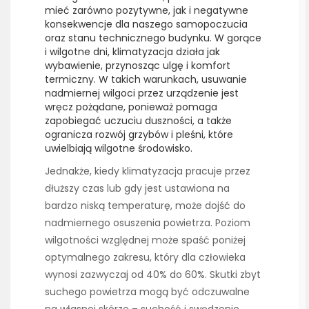
mieć zarówno pozytywne, jak i negatywne
konsekwencje dla naszego samopoczucia
oraz stanu technicznego budynku. W gorące
i wilgotne dni, klimatyzacja działa jak
wybawienie, przynosząc ulgę i komfort
termiczny. W takich warunkach, usuwanie
nadmiernej wilgoci przez urządzenie jest
wręcz pożądane, ponieważ pomaga
zapobiegać uczuciu duszności, a także
ogranicza rozwój grzybów i pleśni, które
uwielbiają wilgotne środowisko.
Jednakże, kiedy klimatyzacja pracuje przez
dłuższy czas lub gdy jest ustawiona na
bardzo niską temperaturę, może dojść do
nadmiernego osuszenia powietrza. Poziom
wilgotności względnej może spaść poniżej
optymalnego zakresu, który dla człowieka
wynosi zazwyczaj od 40% do 60%. Skutki zbyt
suchego powietrza mogą być odczuwalne
na własnej skórze – suchość i swędzenie