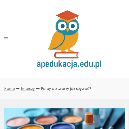
Skip
to
content
Home
Imprezy
Farby do twarzy jak używać?