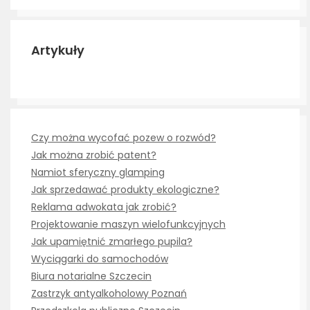
Artykuły
Czy można wycofać pozew o rozwód?
Jak można zrobić patent?
Namiot sferyczny glamping
Jak sprzedawać produkty ekologiczne?
Reklama adwokata jak zrobić?
Projektowanie maszyn wielofunkcyjnych
Jak upamiętnić zmarłego pupila?
Wyciągarki do samochodów
Biura notarialne Szczecin
Zastrzyk antyalkoholowy Poznań