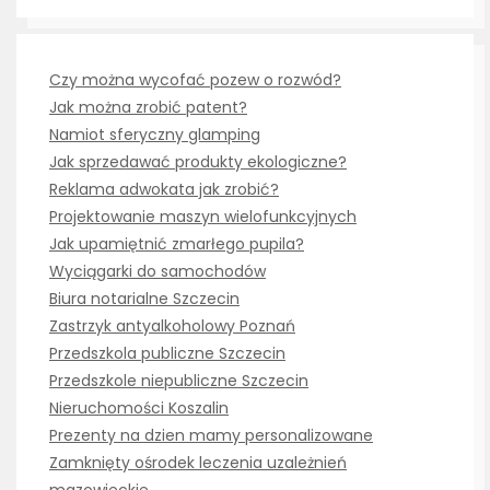
Czy można wycofać pozew o rozwód?
Jak można zrobić patent?
Namiot sferyczny glamping
Jak sprzedawać produkty ekologiczne?
Reklama adwokata jak zrobić?
Projektowanie maszyn wielofunkcyjnych
Jak upamiętnić zmarłego pupila?
Wyciągarki do samochodów
Biura notarialne Szczecin
Zastrzyk antyalkoholowy Poznań
Przedszkola publiczne Szczecin
Przedszkole niepubliczne Szczecin
Nieruchomości Koszalin
Prezenty na dzien mamy personalizowane
Zamknięty ośrodek leczenia uzależnień
mazowieckie