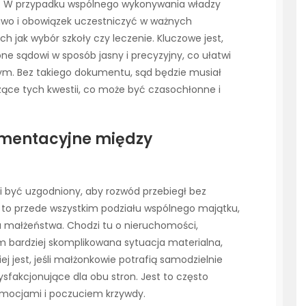
w. W przypadku wspólnego wykonywania władzy
prawo i obowiązek uczestniczyć w ważnych
h jak wybór szkoły czy leczenie. Kluczowe jest,
one sądowi w sposób jasny i precyzyjny, co ułatwi
m. Bez takiego dokumentu, sąd będzie musiał
ce tych kwestii, co może być czasochłonne i
limentacyjne między
 być uzgodniony, aby rozwód przebiegł bez
 to przede wszystkim podziału wspólnego majątku,
ia małżeństwa. Chodzi tu o nieruchomości,
Im bardziej skomplikowana sytuacja materialna,
ej jest, jeśli małżonkowie potrafią samodzielnie
sfakcjonujące dla obu stron. Jest to często
 emocjami i poczuciem krzywdy.