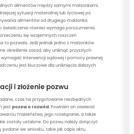
ualnych alimentów między samymi małżonkami.
niejszej sytuacji materialnej lub życiowej po
mywania alimentów od drugiego małżonka.
ego świadczenia również wymaga porozumienia.
zrzeczeniu się wzajemnych roszczeń
na to pozwala. Jeśli jednak jedno z małżonków
ne określenie zasad, aby uniknąć przyszłych
y wymagać interwencji sądowej i pomocy prawnej.
dczeniu jest kluczowe dla uniknięcia dalszych
ji i złożenie pozwu
ogadane, czas na przygotowanie niezbędnych
 jest
pozew o rozwód
. Powinien on zawierać
warciu małżeństwa, jego rozwiązanie, a także
takie zostały ustalone. Do pozwu należy dołączyć
 podane we wniosku, takie jak odpis aktu