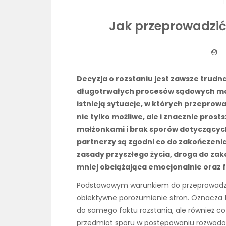
Jak przeprowadzi
Decyzja o rozstaniu jest zawsze trudn
długotrwałych procesów sądowych moż
istnieją sytuacje, w których przepro
nie tylko możliwe, ale i znacznie pros
małżonkami i brak sporów dotyczących
partnerzy są zgodni co do zakończenia
zasady przyszłego życia, droga do zako
mniej obciążająca emocjonalnie oraz 
Podstawowym warunkiem do przeprowadzen
obiektywne porozumienie stron. Oznacza t
do samego faktu rozstania, ale również co
przedmiot sporu w postępowaniu rozwodow