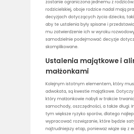
zostanie ograniczona jednemu z rodzicó
rodzicielskiej, oboje rodzice nadal mają 
decyzjach dotyczących życia dziecka, takic
aby te ustalenia były spisane i przedstawi
mu zatwierdzenie ich w wyroku rozwodowy
samodzielnie podejmować decyzje dotyczą
skomplikowane.
Ustalenia majątkowe i a
małżonkami
Kolejnym istotnym elementem, który musi
adwokata, są kwestie majątkowe. Dotyczy
który małżonkowie nabyli w trakcie trwan
samochody, oszczędności, a także długi. 
tym większe ryzyko sporów, dlatego najlepi
wypracować rozwiązanie, które będzie saty
najtrudniejszy etap, ponieważ wiąże się z