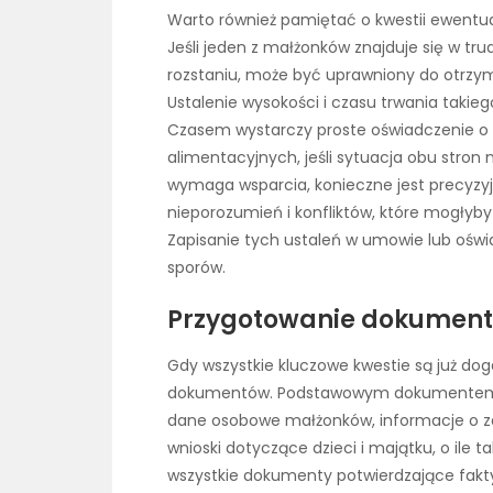
Warto również pamiętać o kwestii ewent
Jeśli jeden z małżonków znajduje się w trud
rozstaniu, może być uprawniony do otrzy
Ustalenie wysokości i czasu trwania taki
Czasem wystarczy proste oświadczenie o 
alimentacyjnych, jeśli sytuacja obu stron 
wymaga wsparcia, konieczne jest precyzyj
nieporozumień i konfliktów, które mogłyb
Zapisanie tych ustaleń w umowie lub oświa
sporów.
Przygotowanie dokumentac
Gdy wszystkie kluczowe kwestie są już d
dokumentów. Podstawowym dokumentem
dane osobowe małżonków, informacje o za
wnioski dotyczące dzieci i majątku, o ile 
wszystkie dokumenty potwierdzające fakty