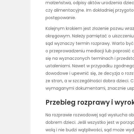
małżeństwa, odpisy aktów urodzenia dzie
czy alimentacyjne. Im dokładniej przygot
postępowanie.
Kolejnym krokiem jest złożenie pozwu wra
okręgowym. Należy pamiętać o uiszczeni
sąd wyznaczy termin rozprawy. Warto by
o przeprowadzeniu mediacji lub poprosić o
się na wyznaczonych terminach i przedsta
ustaleniami. Nawet w przypadku zgodneg
dowodowe i upewnić się, że decyzja o rozs
ze stron, a w szczególności dobra dzieci. 
wymaganymi dokumentami, znacznie uspr
Przebieg rozprawy i wyr
Na rozprawie rozwodowej sąd wysłucha obu
dobrem dzieci. Jeśli wszystko jest w porz
wolą i nie budzi wątpliwości, sąd może wy