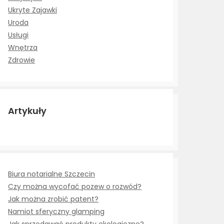
Ukryte Zajawki
Uroda
Usługi
Wnętrza
Zdrowie
Artykuły
Biura notarialne Szczecin
Czy można wycofać pozew o rozwód?
Jak można zrobić patent?
Namiot sferyczny glamping