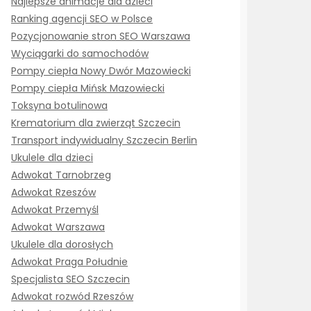
Najlepsze animacje dla dzieci
Ranking agencji SEO w Polsce
Pozycjonowanie stron SEO Warszawa
Wyciągarki do samochodów
Pompy ciepła Nowy Dwór Mazowiecki
Pompy ciepła Mińsk Mazowiecki
Toksyna botulinowa
Krematorium dla zwierząt Szczecin
Transport indywidualny Szczecin Berlin
Ukulele dla dzieci
Adwokat Tarnobrzeg
Adwokat Rzeszów
Adwokat Przemyśl
Adwokat Warszawa
Ukulele dla dorosłych
Adwokat Praga Południe
Specjalista SEO Szczecin
Adwokat rozwód Rzeszów