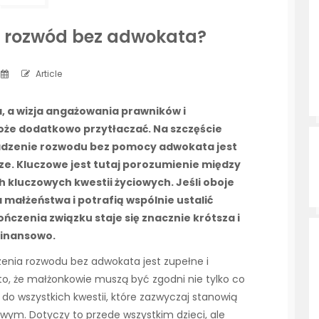
ć rozwód bez adwokata?
Article
a, a wizja angażowania prawników i
e dodatkowo przytłaczać. Na szczęście
wadzenie rozwodu bez pomocy adwokata jest
tsze. Kluczowe jest tutaj porozumienie między
 kluczowych kwestii życiowych. Jeśli oboje
 małżeństwa i potrafią wspólnie ustalić
ńczenia związku staje się znacznie krótsza i
finansowo.
ia rozwodu bez adwokata jest zupełne i
o, że małżonkowie muszą być zgodni nie tylko co
 do wszystkich kwestii, które zazwyczaj stanowią
ym. Dotyczy to przede wszystkim dzieci, ale