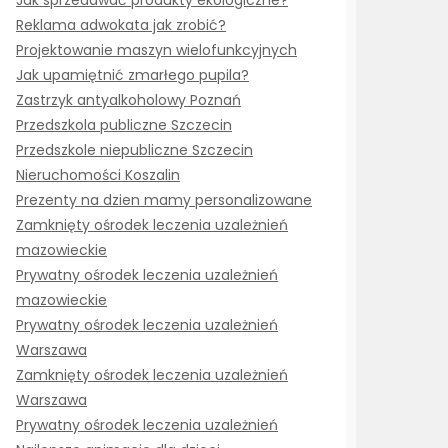
Jak sprzedawać produkty ekologiczne?
Reklama adwokata jak zrobić?
Projektowanie maszyn wielofunkcyjnych
Jak upamiętnić zmarłego pupila?
Zastrzyk antyalkoholowy Poznań
Przedszkola publiczne Szczecin
Przedszkole niepubliczne Szczecin
Nieruchomości Koszalin
Prezenty na dzien mamy personalizowane
Zamknięty ośrodek leczenia uzależnień
mazowieckie
Prywatny ośrodek leczenia uzależnień
mazowieckie
Prywatny ośrodek leczenia uzależnień
Warszawa
Zamknięty ośrodek leczenia uzależnień
Warszawa
Prywatny ośrodek leczenia uzależnień