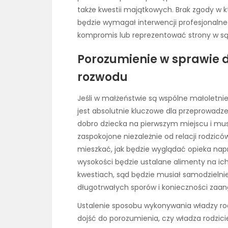
także kwestii majątkowych. Brak zgody w 
będzie wymagał interwencji profesjonal
kompromis lub reprezentować strony w są
Porozumienie w sprawie 
rozwodu
Jeśli w małżeństwie są wspólne małoletnie
jest absolutnie kluczowe dla przeprowadz
dobro dziecka na pierwszym miejscu i mus
zaspokojone niezależnie od relacji rodzicó
mieszkać, jak będzie wyglądać opieka naprz
wysokości będzie ustalane alimenty na i
kwestiach, sąd będzie musiał samodzielni
długotrwałych sporów i konieczności zaan
Ustalenie sposobu wykonywania władzy rod
dojść do porozumienia, czy władza rodzici