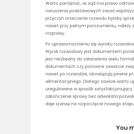
Warto pamiętać, że sąd ma prawo odmówić 
naruszenia podstawowych zasad współżyc
przyczyn orzeczenie rozwodu byłoby sprze
nawet przy pełnym porozumieniu, należy 
rozprawy.
Po uprawomocnieniu się wyroku rozwodowe
Wyrok rozwodowy jest dokumentem potwie
jest niezbędny do załatwienia wielu forma
dokumentach czy ponowne zawarcie związ
nawet po rozwodzie, obowiązują pewne prz
alimentacyjnego. Dlatego zawsze warto upe
uregulowane w sposób satysfakcjonujący 
zakończenie sprawy bez adwokata pozwala
daje szansę na rozpoczęcie nowego etapu 
You m