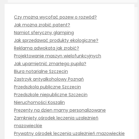
Czy można wycofać pozew o rozwód?
Jak można zrobić patent?
Namiot sferyczny glamping
Jak sprzedawać produkty ekologiczne?
Reklama adwokata jak zrobić?
Projektowanie maszyn wielofunkcyjnych
Jak upamiętnić zmarłego pupila?
Biura notarialne Szczecin
Zastrzyk antyalkoholowy Poznań
Przedszkola publiczne Szczecin
Przedszkole niepubliczne Szczecin
Nieruchomości Koszalin
Prezenty na dzien mamy personalizowane
Zamknięty ośrodek leczenia uzależnień
mazowieckie
Prywatny ośrodek leczenia uzależnień mazowieckie