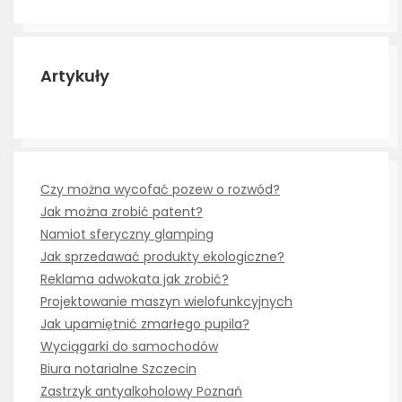
Artykuły
Czy można wycofać pozew o rozwód?
Jak można zrobić patent?
Namiot sferyczny glamping
Jak sprzedawać produkty ekologiczne?
Reklama adwokata jak zrobić?
Projektowanie maszyn wielofunkcyjnych
Jak upamiętnić zmarłego pupila?
Wyciągarki do samochodów
Biura notarialne Szczecin
Zastrzyk antyalkoholowy Poznań