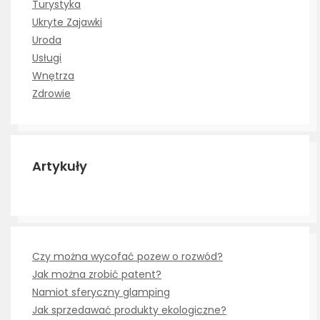
Turystyka
Ukryte Zajawki
Uroda
Usługi
Wnętrza
Zdrowie
Artykuły
Czy można wycofać pozew o rozwód?
Jak można zrobić patent?
Namiot sferyczny glamping
Jak sprzedawać produkty ekologiczne?