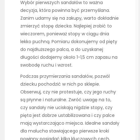
Wybór pierwszych sandałów to ważna
decyzja, która powinna być przemyślana.
Zanim udamy się na zakupy, warto dokładnie
zmierzyć stopę dziecka. Najlepiej zrobić to
wieczorem, ponieważ stopy w ciągu dnia
lekko puchną. Pomiaru dokonujemy od pięty
do najdłuższego palca, a do uzyskanej
długości dodajemy około 1-1,5 cm zapasu na
swobodę ruchu i wzrost.
Podczas przymierzania sandałów, pozwól
dziecku pochodzić w nich po sklepie.
Obserwuj, czy nie protestuje, czy jego ruchy
są płynne i naturalne. Zwróć uwagę na to,
czy sandały nie uciskają nigdzie stopy, czy
pięta jest dobrze ustabilizowana i czy palce
mają wystarczająco miejsca. Idealne sandały
dla malucha stawiającego pierwsze kroki
powinny posiadać kilka kluczowych cech,