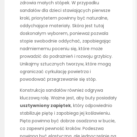
zdrowia małych stópek. W przypadku
sandałów dla dzieci stawiających pierwsze
kroki, priorytetem powinny być naturalne,
oddychające materiały. Skóra jest tutaj
doskonałym wyborem, ponieważ pozwala
stopie swobodnie oddychać, zapobiegając
nadmiernemu poceniu się, które może
prowadzić do podrażnień i rozwoju grzybicy.
Unikajmy sztucznych tworzyw, które mogą
ograniczać cyrkulację powietrza i
powodować przegrzewanie się stóp.
Konstrukcja sandałów również odgrywa
kluczową rolę. Ważne jest, aby buty posiadały
usztywniony zapiętek
, który odpowiednio
stabilizuje piętę i zapobiega jej koślawieniu.
Pięta powinna być dobrze osadzona w bucie,
co zapewni pewność kroków. Podeszwa
powinna być elastyczna, ale jednocześnie na