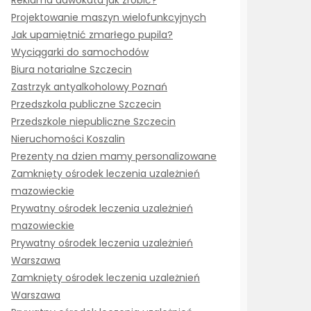
Reklama adwokata jak zrobić?
Projektowanie maszyn wielofunkcyjnych
Jak upamiętnić zmarłego pupila?
Wyciągarki do samochodów
Biura notarialne Szczecin
Zastrzyk antyalkoholowy Poznań
Przedszkola publiczne Szczecin
Przedszkole niepubliczne Szczecin
Nieruchomości Koszalin
Prezenty na dzien mamy personalizowane
Zamknięty ośrodek leczenia uzależnień
mazowieckie
Prywatny ośrodek leczenia uzależnień
mazowieckie
Prywatny ośrodek leczenia uzależnień
Warszawa
Zamknięty ośrodek leczenia uzależnień
Warszawa