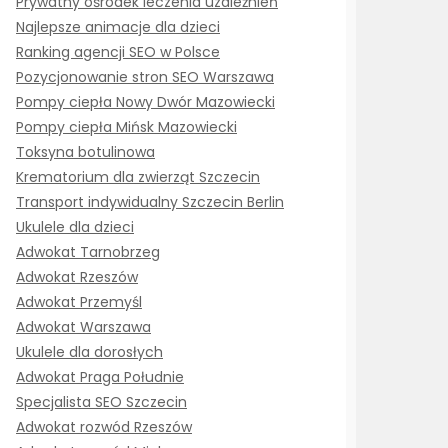
Prywatny ośrodek leczenia uzależnień
Najlepsze animacje dla dzieci
Ranking agencji SEO w Polsce
Pozycjonowanie stron SEO Warszawa
Pompy ciepła Nowy Dwór Mazowiecki
Pompy ciepła Mińsk Mazowiecki
Toksyna botulinowa
Krematorium dla zwierząt Szczecin
Transport indywidualny Szczecin Berlin
Ukulele dla dzieci
Adwokat Tarnobrzeg
Adwokat Rzeszów
Adwokat Przemyśl
Adwokat Warszawa
Ukulele dla dorosłych
Adwokat Praga Południe
Specjalista SEO Szczecin
Adwokat rozwód Rzeszów