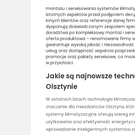
montażu i serwisowania systemów klimatyz
istotnych aspektów przed podjęciem decyz
innych klientów oraz referencje danej fir
dysponują doświadczonym zespołem specjal
doradztwa po kompleksowy montaż i serwi
oferta produktowa – renomowane firmy w
gwarantuje wysoką jakość i niezawodność
usług oraz dostępność wsparcia posprzeda
promocje oraz pakiety serwisowe, co może
w przyszłości.
Jakie są najnowsze techn
Olsztynie
W ostatnich latach technologia klimatyza
znaczenie dla mieszkańców Olsztyna, któ
systemy klimatyzacyjne oferują szereg inn
użytkowania oraz efektywność energetycz
wprowadzenie inteligentnych systemów za