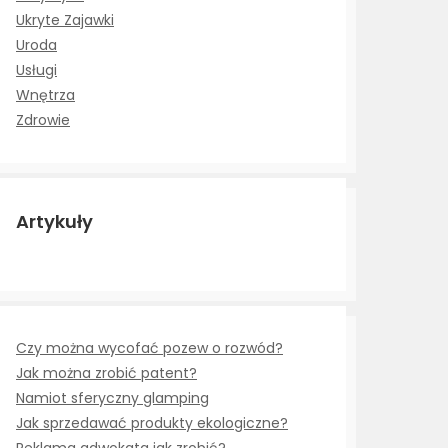
Ukryte Zajawki
Uroda
Usługi
Wnętrza
Zdrowie
Artykuły
Czy można wycofać pozew o rozwód?
Jak można zrobić patent?
Namiot sferyczny glamping
Jak sprzedawać produkty ekologiczne?