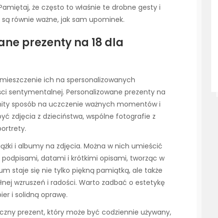
amiętaj, że często to właśnie te drobne gesty i
są równie ważne, jak sam upominek.
ne prezenty na 18 dla
umieszczenie ich na spersonalizowanych
ci sentymentalnej. Personalizowane prezenty na
komity sposób na uczczenie ważnych momentów i
być zdjęcia z dzieciństwa, wspólne fotografie z
portrety.
żki i albumy na zdjęcia. Można w nich umieścić
je podpisami, datami i krótkimi opisami, tworząc w
um staje się nie tylko piękną pamiątką, ale także
nej wzruszeń i radości. Warto zadbać o estetykę
ier i solidną oprawę.
yczny prezent, który może być codziennie używany,