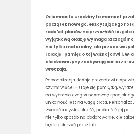
Osiemnaste urodziny to moment przeł
początek nowego, ekscytującego rozdzi
radości, planów na przyszłość i często
wyjątkową okazję wymaga szczególnej
nie tylko materialny, ale przede wszy
relację i pamięć o tej ważnej chwili. 
dla dziewczyny zdobywają serca zarów
wręczają.
Personalizacja dodaje prezentowi niepowta
czymś więcej – staje się pamiątką, wyraz
na wybranie czegoś naprawdę specjalnego.
unikalność jest na wagę złota. Personaliz
wyrazić indywidualność, podkreślić jej pa
nie tylko sposób na obdarowanie, ale takż
będzie cieszyć przez lata.