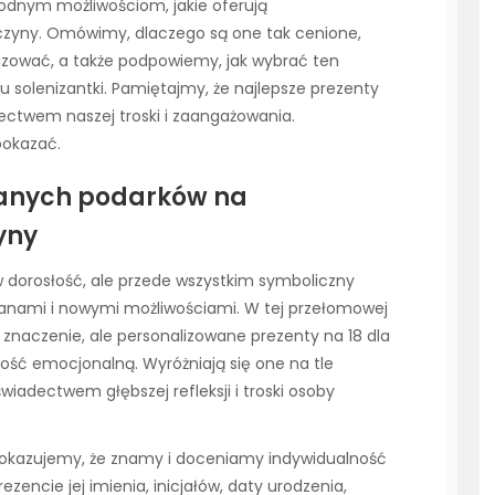
orodnym możliwościom, jakie oferują
wczyny. Omówimy, dlaczego są one tak cenione,
izować, a także podpowiemy, jak wybrać ten
 solenizantki. Pamiętajmy, że najlepsze prezenty
adectwem naszej troski i zaangażowania.
pokazać.
wanych podarków na
yny
w dorosłość, ale przede wszystkim symboliczny
mianami i nowymi możliwościami. W tej przełomowej
 znaczenie, ale personalizowane prezenty na 18 dla
ść emocjonalną. Wyróżniają się one na tle
adectwem głębszej refleksji i troski osoby
 pokazujemy, że znamy i doceniamy indywidualność
encie jej imienia, inicjałów, daty urodzenia,