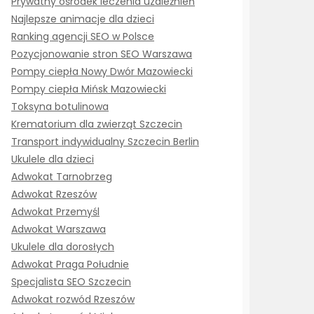
Prywatny ośrodek leczenia uzależnień
Najlepsze animacje dla dzieci
Ranking agencji SEO w Polsce
Pozycjonowanie stron SEO Warszawa
Pompy ciepła Nowy Dwór Mazowiecki
Pompy ciepła Mińsk Mazowiecki
Toksyna botulinowa
Krematorium dla zwierząt Szczecin
Transport indywidualny Szczecin Berlin
Ukulele dla dzieci
Adwokat Tarnobrzeg
Adwokat Rzeszów
Adwokat Przemyśl
Adwokat Warszawa
Ukulele dla dorosłych
Adwokat Praga Południe
Specjalista SEO Szczecin
Adwokat rozwód Rzeszów