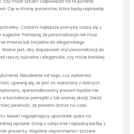
y, czy może sztuki? Odpowiedzi na te pytania
wać Cię w stronę prezentów, które będą naprawdę
 i potrzeby. Czasami najlepsze pomysły rodzą się z
ugestie. Pamiętaj, że personalizacja nie musi
e imienia lub inicjałów do eleganckiego
Ważne jest, aby dopasować styl personalizacji do
oli rzeczy subtelne i eleganckie, czy może bardziej
onania. Niezależnie od tego, czy wybierasz
dmiot, upewnij się, że jest on wykonany z dobrych
 wykonany, spersonalizowany prezent będzie nie
ne w kontekście pamiątki z tak ważnej okazji. Zwróć
 mieć pewność, że prezent dotrze na czas.
tu. Nawet najpiękniejszy upominek zyska na
iedniej oprawie. Dołącz odręcznie napisaną kartkę z
akter prezentu. Wspólne wspomnienia i szczere