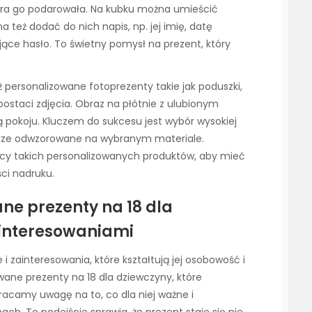
która go podarowała. Na kubku można umieścić
żna też dodać do nich napis, np. jej imię, datę
ące hasło. To świetny pomysł na prezent, który
 personalizowane fotoprezenty takie jak poduszki,
postaci zdjęcia. Obraz na płótnie z ulubionym
pokoju. Kluczem do sukcesu jest wybór wysokiej
dobrze odwzorowane na wybranym materiale.
wcy takich personalizowanych produktów, aby mieć
ci nadruku.
ne prezenty na 18 dla
ainteresowaniami
 zainteresowania, które kształtują jej osobowość i
wane prezenty na 18 dla dziewczyny, które
racamy uwagę na to, co dla niej ważne i