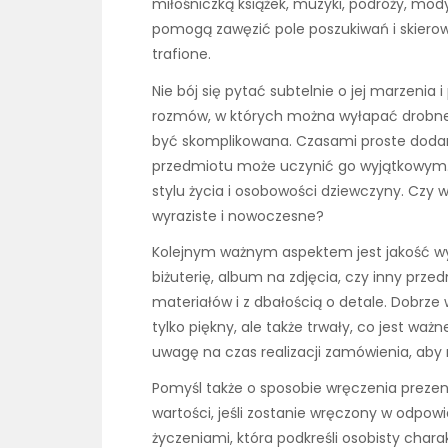
miłośniczką książek, muzyki, podróży, mod
pomogą zawęzić pole poszukiwań i skiero
trafione.
Nie bój się pytać subtelnie o jej marzenia
rozmów, w których można wyłapać drobne s
być skomplikowana. Czasami proste dodani
przedmiotu może uczynić go wyjątkowym. 
stylu życia i osobowości dziewczyny. Czy w
wyraziste i nowoczesne?
Kolejnym ważnym aspektem jest jakość wyk
biżuterię, album na zdjęcia, czy inny prze
materiałów i z dbałością o detale. Dobrze
tylko piękny, ale także trwały, co jest waż
uwagę na czas realizacji zamówienia, aby
Pomyśl także o sposobie wręczenia prezen
wartości, jeśli zostanie wręczony w odpow
życzeniami, która podkreśli osobisty char