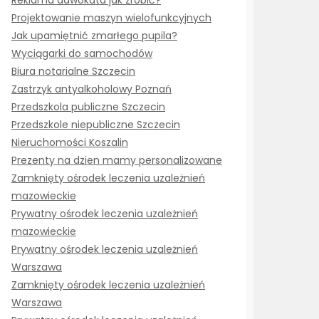
Reklama adwokata jak zrobić?
Projektowanie maszyn wielofunkcyjnych
Jak upamiętnić zmarłego pupila?
Wyciągarki do samochodów
Biura notarialne Szczecin
Zastrzyk antyalkoholowy Poznań
Przedszkola publiczne Szczecin
Przedszkole niepubliczne Szczecin
Nieruchomości Koszalin
Prezenty na dzien mamy personalizowane
Zamknięty ośrodek leczenia uzależnień
mazowieckie
Prywatny ośrodek leczenia uzależnień
mazowieckie
Prywatny ośrodek leczenia uzależnień
Warszawa
Zamknięty ośrodek leczenia uzależnień
Warszawa