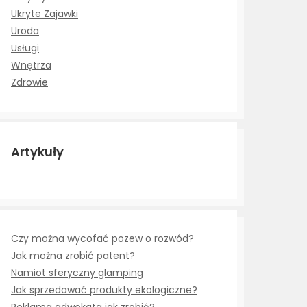
Ukryte Zajawki
Uroda
Usługi
Wnętrza
Zdrowie
Artykuły
Czy można wycofać pozew o rozwód?
Jak można zrobić patent?
Namiot sferyczny glamping
Jak sprzedawać produkty ekologiczne?