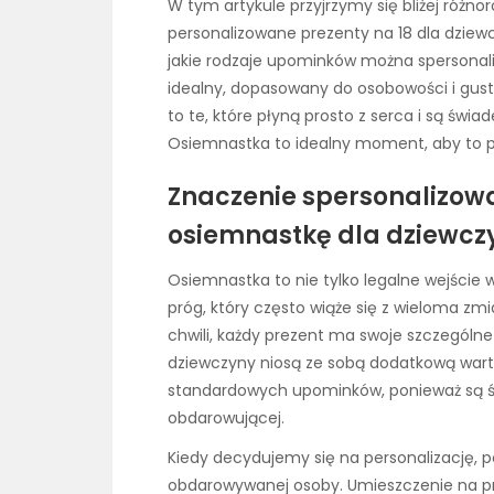
W tym artykule przyjrzymy się bliżej różn
personalizowane prezenty na 18 dla dzie
jakie rodzaje upominków można spersonal
idealny, dopasowany do osobowości i gustu
to te, które płyną prosto z serca i są świ
Osiemnastka to idealny moment, aby to 
Znaczenie spersonalizo
osiemnastkę dla dziewcz
Osiemnastka to nie tylko legalne wejście 
próg, który często wiąże się z wieloma z
chwili, każdy prezent ma swoje szczególne
dziewczyny niosą ze sobą dodatkową warto
standardowych upominków, ponieważ są świ
obdarowującej.
Kiedy decydujemy się na personalizację,
obdarowywanej osoby. Umieszczenie na prez