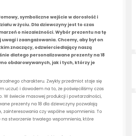
omowy, symboliczne wejście w dorosłość i
ału w życiu. Dla dziewczyny jest to czas
 marzeń o niezależności. Wybór prezentu na tę
 uwagi i zaangażowania. Chcemy, aby był on
stkim znaczący, odzwierciedlający naszą
Właśnie dlatego personalizowane prezenty na 18
no obdarowywanych, jak i tych, którzy je
rzalnego charakteru. Zwykły przedmiot staje się
em uczuć i dowodem na to, że poświęciliśmy czas
 W świecie masowej produkcji i powtarzalności,
owane prezenty na 18 dla dziewczyny pozwalają
sje, zainteresowania czy wspólne wspomnienia. To
e na stworzenie trwałego wspomnienia, które