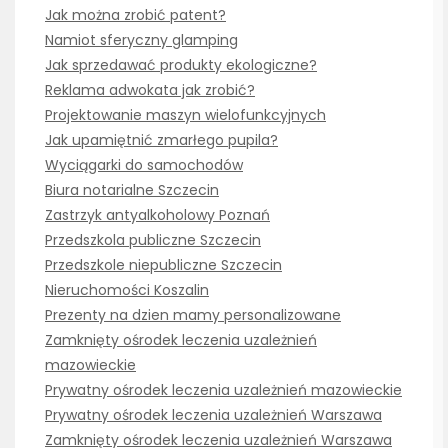
Jak można zrobić patent?
Namiot sferyczny glamping
Jak sprzedawać produkty ekologiczne?
Reklama adwokata jak zrobić?
Projektowanie maszyn wielofunkcyjnych
Jak upamiętnić zmarłego pupila?
Wyciągarki do samochodów
Biura notarialne Szczecin
Zastrzyk antyalkoholowy Poznań
Przedszkola publiczne Szczecin
Przedszkole niepubliczne Szczecin
Nieruchomości Koszalin
Prezenty na dzien mamy personalizowane
Zamknięty ośrodek leczenia uzależnień
mazowieckie
Prywatny ośrodek leczenia uzależnień mazowieckie
Prywatny ośrodek leczenia uzależnień Warszawa
Zamknięty ośrodek leczenia uzależnień Warszawa