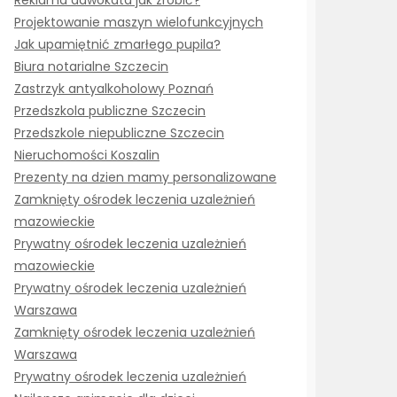
Reklama adwokata jak zrobić?
Projektowanie maszyn wielofunkcyjnych
Jak upamiętnić zmarłego pupila?
Biura notarialne Szczecin
Zastrzyk antyalkoholowy Poznań
Przedszkola publiczne Szczecin
Przedszkole niepubliczne Szczecin
Nieruchomości Koszalin
Prezenty na dzien mamy personalizowane
Zamknięty ośrodek leczenia uzależnień
mazowieckie
Prywatny ośrodek leczenia uzależnień
mazowieckie
Prywatny ośrodek leczenia uzależnień
Warszawa
Zamknięty ośrodek leczenia uzależnień
Warszawa
Prywatny ośrodek leczenia uzależnień