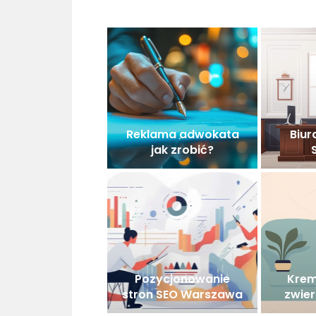
Reklama adwokata
Biur
jak zrobić?
Pozycjonowanie
Krem
stron SEO Warszawa
zwier