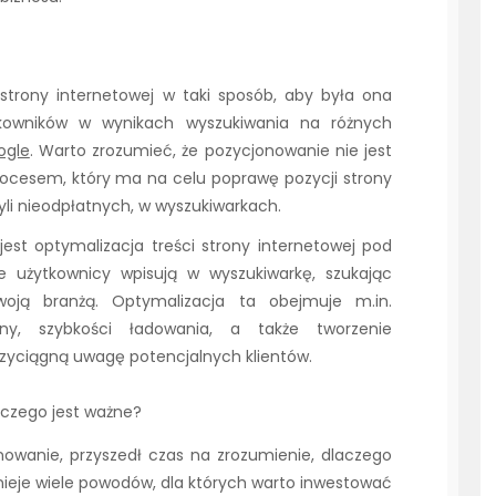
strony internetowej w taki sposób, aby była ona
tkowników w wynikach wyszukiwania na różnych
ogle
. Warto zrozumieć, że pozycjonowanie nie jest
ocesem, który ma na celu poprawę pozycji strony
yli nieodpłatnych, w wyszukiwarkach.
t optymalizacja treści strony internetowej pod
re użytkownicy wpisują w wyszukiwarkę, szukając
oją branżą. Optymalizacja ta obejmuje m.in.
rony, szybkości ładowania, a także tworzenie
przyciągną uwagę potencjalnych klientów.
aczego jest ważne?
onowanie, przyszedł czas na zrozumienie, dlaczego
stnieje wiele powodów, dla których warto inwestować