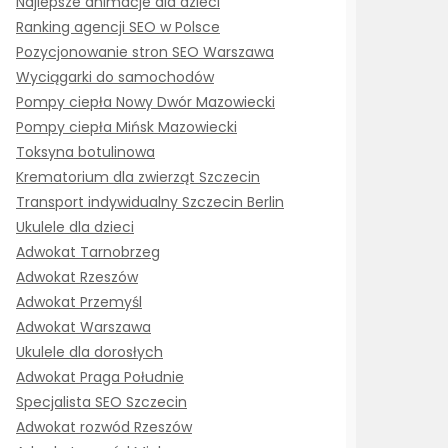
Najlepsze animacje dla dzieci
Ranking agencji SEO w Polsce
Pozycjonowanie stron SEO Warszawa
Wyciągarki do samochodów
Pompy ciepła Nowy Dwór Mazowiecki
Pompy ciepła Mińsk Mazowiecki
Toksyna botulinowa
Krematorium dla zwierząt Szczecin
Transport indywidualny Szczecin Berlin
Ukulele dla dzieci
Adwokat Tarnobrzeg
Adwokat Rzeszów
Adwokat Przemyśl
Adwokat Warszawa
Ukulele dla dorosłych
Adwokat Praga Południe
Specjalista SEO Szczecin
Adwokat rozwód Rzeszów