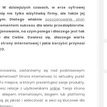
 W dzisiejszych czasach, w erze cyfrowej
się nie tylko wizytówką firmy, ale także jej
wym. Dlatego właśnie
pozycjonowanie stron
lementem sukcesu dla wielu przedsiębiorstw.
ycjonowanie, na czym polega i dlaczego jest tak
e dla Ciebie. Dowiesz się, dlaczego warto
trony internetowej i jakie korzyści przynosi
EO.
jonowania, zastanówmy się nad podstawowym
ternetowa? Strona internetowa to wirtualny punkt
To miejsce, w którym prezentujesz swoje produkty,
ujesz relacje z użytkownikami
online
. Twoja strona
, sklepem internetowym, blogiem lub platformą
j, jej jakość i widoczność w sieci są kluczowe dla
biznesu.