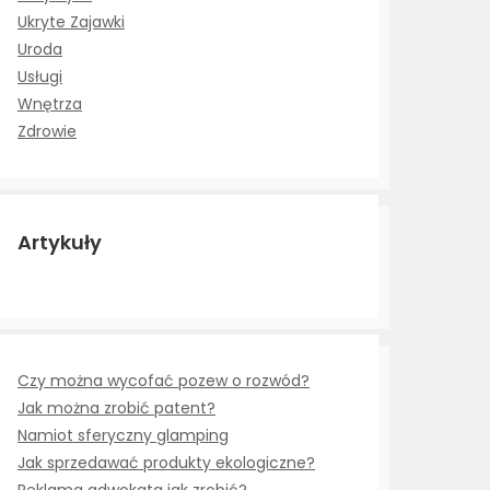
Ukryte Zajawki
Uroda
Usługi
Wnętrza
Zdrowie
Artykuły
Czy można wycofać pozew o rozwód?
Jak można zrobić patent?
Namiot sferyczny glamping
Jak sprzedawać produkty ekologiczne?