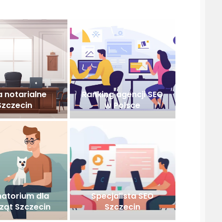
a notarialne
Ranking agencji SEO
Szczecin
w Polsce
atorium dla
Specjalista SEO
ząt Szczecin
Szczecin