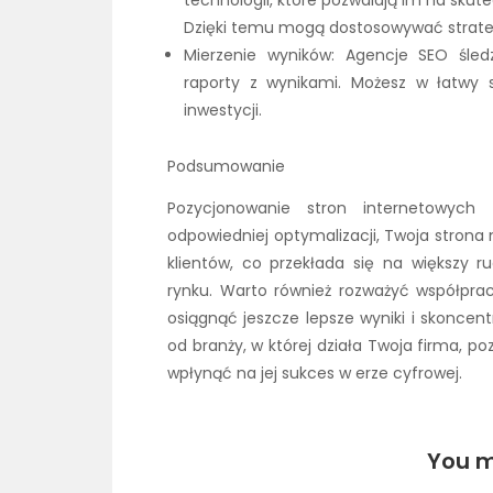
technologii, które pozwalają im na skut
Dzięki temu mogą dostosowywać strateg
Mierzenie wyników: Agencje SEO śled
raporty z wynikami. Możesz w łatwy
inwestycji.
Podsumowanie
Pozycjonowanie stron internetowych 
odpowiedniej optymalizacji, Twoja strona
klientów, co przekłada się na większy r
rynku. Warto również rozważyć współpra
osiągnąć jeszcze lepsze wyniki i skoncen
od branży, w której działa Twoja firma, 
wpłynąć na jej sukces w erze cyfrowej.
You m