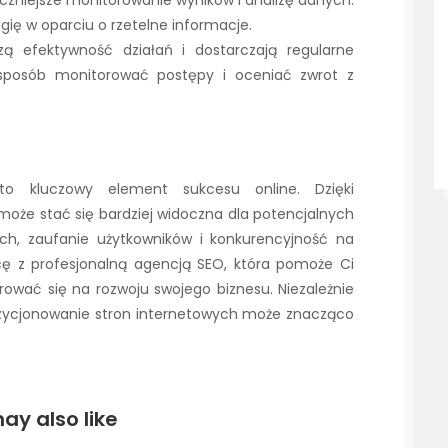
eczniejsze monitorowanie wyników i analizę danych.
ię w oparciu o rzetelne informacje.
zą efektywność działań i dostarczają regularne
 sposób monitorować postępy i oceniać zwrot z
to kluczowy element sukcesu online. Dzięki
 może stać się bardziej widoczna dla potencjalnych
uch, zaufanie użytkowników i konkurencyjność na
cę z profesjonalną agencją SEO, która pomoże Ci
trować się na rozwoju swojego biznesu. Niezależnie
pozycjonowanie stron internetowych może znacząco
ay also like