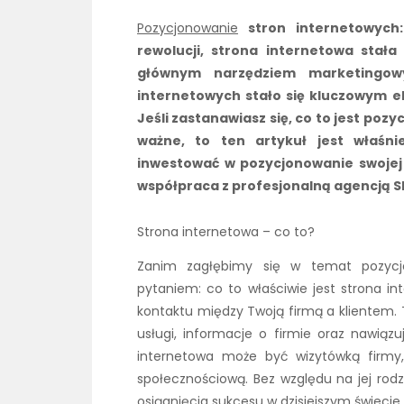
Pozycjonowanie
stron internetowych:
rewolucji, strona internetowa stała 
głównym narzędziem marketingo
internetowych stało się kluczowym e
Jeśli zastanawiasz się, co to jest poz
ważne, to ten artykuł jest właśni
inwestować w pozycjonowanie swojej s
współpraca z profesjonalną agencją S
Strona internetowa – co to?
Zanim zagłębimy się w temat pozyc
pytaniem: co to właściwie jest strona in
kontaktu między Twoją firmą a klientem. 
usługi, informacje o firmie oraz nawiąz
internetowa może być wizytówką firmy
społecznościową. Bez względu na jej rodza
osiągnięcia sukcesu w dzisiejszym świecie 