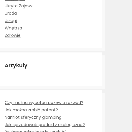
Ukryte Zajawki
Uroda
Usługi
Wnętrza
Zdrowie
Artykuły
Czy można wycofać pozew o rozwód?
Jak można zrobić patent?
Namiot sferyczny glamping
Jak sprzedawać produkty ekologiczne?