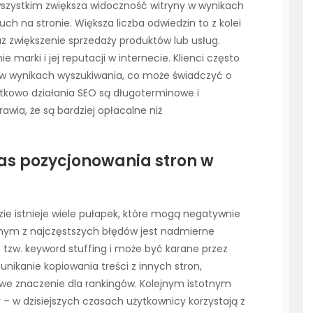
e wszystkim zwiększa widoczność witryny w wynikach
uch na stronie. Większa liczba odwiedzin to z kolei
z zwiększenie sprzedaży produktów lub usług.
arki i jej reputacji w internecie. Klienci często
o w wynikach wyszukiwania, co może świadczyć o
atkowo działania SEO są długoterminowe i
awia, że są bardziej opłacalne niż
as pozycjonowania stron w
ie istnieje wiele pułapek, które mogą negatywnie
nym z najczęstszych błędów jest nadmierne
 tzw. keyword stuffing i może być karane przez
unikanie kopiowania treści z innych stron,
we znaczenie dla rankingów. Kolejnym istotnym
– w dzisiejszych czasach użytkownicy korzystają z