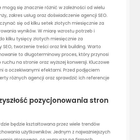
 mogą się znacznie różnić w zależności od wielu
nży, zakres usług oraz doświadczenie agencji SEO.
ynać się od kilku setek złotych miesięcznie za
rowania wyników. W miarę wzrostu potrzeb i
 kilku tysięcy złotych miesięcznie za
EO, tworzenie treści oraz link building. Warto
nowanie to długoterminowy proces, który przynosi
ruchu na stronie oraz wyższej konwersji. Kluczowe
ami a oczekiwanymi efektami. Przed podjęciem
erty różnych agencji oraz sprawdzić ich referencje
rzyszłość pozycjonowania stron
rdzie będzie kształtowana przez wiele trendów
achowania użytkowników. Jednym z najważniejszych
kiwania głosowego, co wymusza na firmach