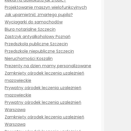
Reklama adwokata jak zrobić?
Projektowanie maszyn wielofunkcyjnych
Jak upamiętnić zmarłego pupila?
Wyciągarki do samochodów
Biura notarialne Szczecin
Zastrzyk antyalkoholowy Poznań
Przedszkola publiczne Szczecin
Przedszkole niepubliczne Szczecin
Nieruchomości Koszalin
Prezenty na dzien mamy personalizowane
Zamknięty ośrodek leczenia uzależnień
mazowieckie
Prywatny ośrodek leczenia uzależnień
mazowieckie
Prywatny ośrodek leczenia uzależnień
Warszawa
Zamknięty ośrodek leczenia uzależnień
Warszawa