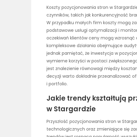
Koszty pozycjonowania stron w Stargardzie
czynników, takich jak konkurencyjność bra
W przypadku małych firm koszty mogą zacz
podstawowe usługi optymalizacji i monito
oczekiwań klientów ceny mogą wzrosnąć do
kompleksowe działania obejmujące audyty S
jednak pamiętać, że inwestycja w pozycjo
wymierne korzyści w postaci zwiększonego 
jest znalezienie równowagi między koszt
decyzji warto dokładnie przeanalizować of
i portfolio.
Jakie trendy kształtują p
w Stargardzie
Przyszłość pozycjonowania stron w Starga
technologicznych oraz zmieniające się z
trendów jest rosnąca popularność wyszu