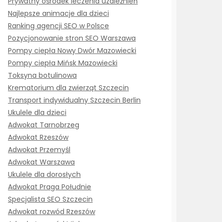
Prywatny ośrodek leczenia uzależnień
Najlepsze animacje dla dzieci
Ranking agencji SEO w Polsce
Pozycjonowanie stron SEO Warszawa
Pompy ciepła Nowy Dwór Mazowiecki
Pompy ciepła Mińsk Mazowiecki
Toksyna botulinowa
Krematorium dla zwierząt Szczecin
Transport indywidualny Szczecin Berlin
Ukulele dla dzieci
Adwokat Tarnobrzeg
Adwokat Rzeszów
Adwokat Przemyśl
Adwokat Warszawa
Ukulele dla dorosłych
Adwokat Praga Południe
Specjalista SEO Szczecin
Adwokat rozwód Rzeszów