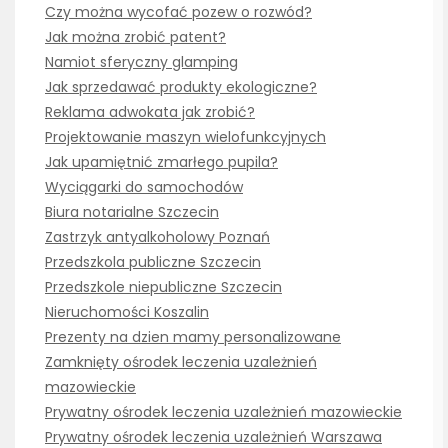
Czy można wycofać pozew o rozwód?
Jak można zrobić patent?
Namiot sferyczny glamping
Jak sprzedawać produkty ekologiczne?
Reklama adwokata jak zrobić?
Projektowanie maszyn wielofunkcyjnych
Jak upamiętnić zmarłego pupila?
Wyciągarki do samochodów
Biura notarialne Szczecin
Zastrzyk antyalkoholowy Poznań
Przedszkola publiczne Szczecin
Przedszkole niepubliczne Szczecin
Nieruchomości Koszalin
Prezenty na dzien mamy personalizowane
Zamknięty ośrodek leczenia uzależnień
mazowieckie
Prywatny ośrodek leczenia uzależnień mazowieckie
Prywatny ośrodek leczenia uzależnień Warszawa