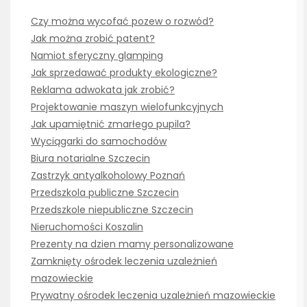
Czy można wycofać pozew o rozwód?
Jak można zrobić patent?
Namiot sferyczny glamping
Jak sprzedawać produkty ekologiczne?
Reklama adwokata jak zrobić?
Projektowanie maszyn wielofunkcyjnych
Jak upamiętnić zmarłego pupila?
Wyciągarki do samochodów
Biura notarialne Szczecin
Zastrzyk antyalkoholowy Poznań
Przedszkola publiczne Szczecin
Przedszkole niepubliczne Szczecin
Nieruchomości Koszalin
Prezenty na dzien mamy personalizowane
Zamknięty ośrodek leczenia uzależnień
mazowieckie
Prywatny ośrodek leczenia uzależnień mazowieckie