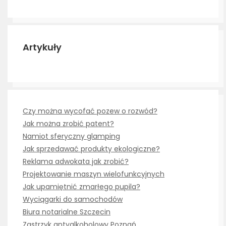
Artykuły
Czy można wycofać pozew o rozwód?
Jak można zrobić patent?
Namiot sferyczny glamping
Jak sprzedawać produkty ekologiczne?
Reklama adwokata jak zrobić?
Projektowanie maszyn wielofunkcyjnych
Jak upamiętnić zmarłego pupila?
Wyciągarki do samochodów
Biura notarialne Szczecin
Zastrzyk antyalkoholowy Poznań