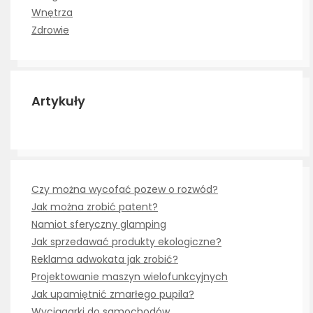
Wnętrza
Zdrowie
Artykuły
Czy można wycofać pozew o rozwód?
Jak można zrobić patent?
Namiot sferyczny glamping
Jak sprzedawać produkty ekologiczne?
Reklama adwokata jak zrobić?
Projektowanie maszyn wielofunkcyjnych
Jak upamiętnić zmarłego pupila?
Wyciągarki do samochodów