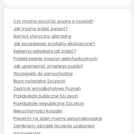
Czy można wycofać pozew o rozwód?
Jak można zrobić patent?
Namiot sferyczny glamping
Jak sprzedawać produkty ekologiczne?
Reklama adwokata jak zrobić?
Projektowanie maszyn wielofunkcyjnych
Jak upamiętnić zmarłego pupila?
Wyciągarki do samochodów
Biura notarialne Szczecin
Zastrzyk antyalkoholowy Poznań
Przedszkola publiczne Szczecin
Przedszkole niepubliczne Szczecin
Nieruchomości Koszalin
Prezenty na dzien mamy personalizowane
Zamknięty ośrodek leczenia uzależnień
mazowieckie