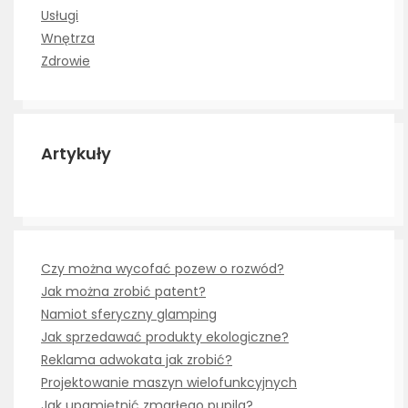
Usługi
Wnętrza
Zdrowie
Artykuły
Czy można wycofać pozew o rozwód?
Jak można zrobić patent?
Namiot sferyczny glamping
Jak sprzedawać produkty ekologiczne?
Reklama adwokata jak zrobić?
Projektowanie maszyn wielofunkcyjnych
Jak upamiętnić zmarłego pupila?