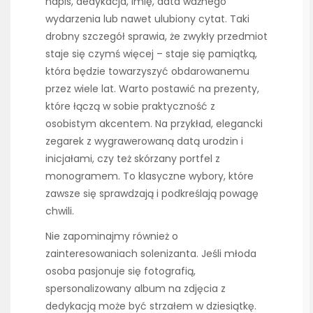
napis, dedykacja, imię, data ważnego
wydarzenia lub nawet ulubiony cytat. Taki
drobny szczegół sprawia, że zwykły przedmiot
staje się czymś więcej – staje się pamiątką,
która będzie towarzyszyć obdarowanemu
przez wiele lat. Warto postawić na prezenty,
które łączą w sobie praktyczność z
osobistym akcentem. Na przykład, elegancki
zegarek z wygrawerowaną datą urodzin i
inicjałami, czy też skórzany portfel z
monogramem. To klasyczne wybory, które
zawsze się sprawdzają i podkreślają powagę
chwili.
Nie zapominajmy również o
zainteresowaniach solenizanta. Jeśli młoda
osoba pasjonuje się fotografią,
spersonalizowany album na zdjęcia z
dedykacją może być strzałem w dziesiątkę.