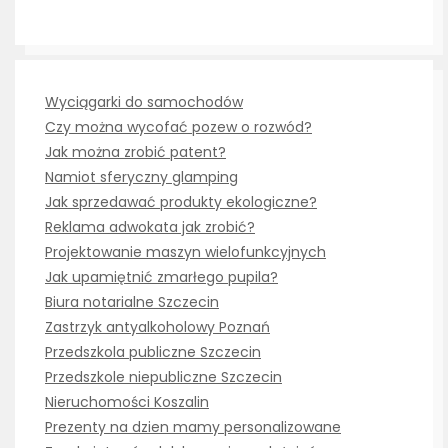
Wyciągarki do samochodów
Czy można wycofać pozew o rozwód?
Jak można zrobić patent?
Namiot sferyczny glamping
Jak sprzedawać produkty ekologiczne?
Reklama adwokata jak zrobić?
Projektowanie maszyn wielofunkcyjnych
Jak upamiętnić zmarłego pupila?
Biura notarialne Szczecin
Zastrzyk antyalkoholowy Poznań
Przedszkola publiczne Szczecin
Przedszkole niepubliczne Szczecin
Nieruchomości Koszalin
Prezenty na dzien mamy personalizowane